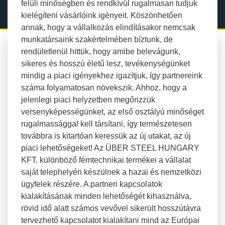
felüli minőségben és rendkívül rugalmasan tudjuk
kielégíteni vásárlóink igényeit. Köszönhetően
annak, hogy a vállalkozás elindításakor nemcsak
munkatársaink szakértelmében bíztunk, de
rendületlenül hittük, hogy amibe belevágunk,
sikeres és hosszú életű lesz, tevékenységünket
mindig a piaci igényekhez igazítjuk, így partnereink
száma folyamatosan növekszik. Ahhoz, hogy a
jelenlegi piaci helyzetben megőrizzük
versenyképességünket, az első osztályú minőséget
rugalmassággal kell társítani, így természetesen
továbbra is kitartóan keressük az új utakat, az új
piaci lehetőségeket! Az ÜBER STEEL HUNGARY
KFT. különböző fémtechnikai termékei a vállalat
saját telephelyén készülnek a hazai és nemzetközi
ügyfelek részére. A partneri kapcsolatok
kialakításának minden lehetőségét kihasználva,
rövid idő alatt számos vevővel sikerült hosszútávra
tervezhető kapcsolatot kialakítani mind az Európai