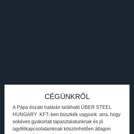
CÉGÜNKRŐL
A Pápa északi határán található ÜBER STEEL
HUNGARY KFT.-ben büszkék vagyunk arra, hogy
sokéves gyakorlati tapasztalatunknak és jó
ügyfélkapcsolatainknak köszönhetően átlagon